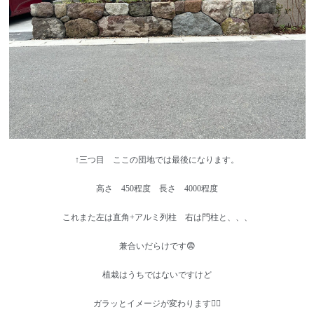
↑三つ目 ここの団地では最後になります。
高さ 450程度 長さ 4000程度
これまた左は直角+アルミ列柱 右は門柱と、、、
兼合いだらけです😨
植栽はうちではないですけど
ガラッとイメージが変わります👌🏻