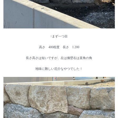
↑まず一つ目
高さ 400程度 長さ 1.200
長さ高さは短いですが、左は擁壁右は直角の角
地味に難しい厄介なやつでした！