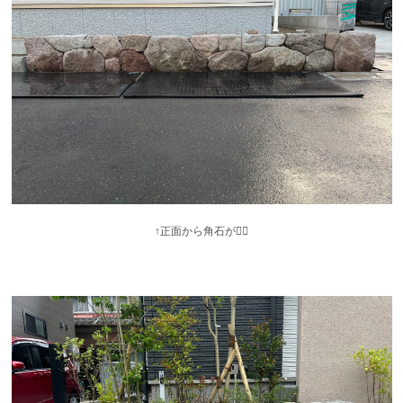
↑正面から角石が👌🏻