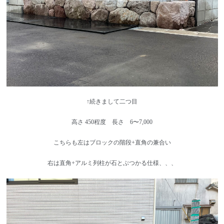
↑続きまして二つ目
高さ 450程度 長さ 6〜7,000
こちらも左はブロックの階段+直角の兼合い
右は直角+アルミ列柱が石とぶつかる仕様、、、