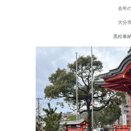
去年
大分
黒松奉