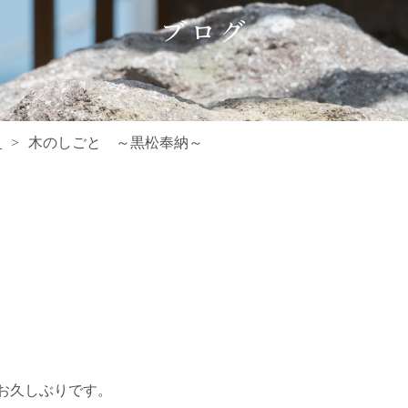
ブログ
常
木のしごと ～黒松奉納～
お久しぶりです。