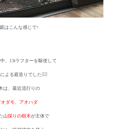
庭はこんな感じで↑
中、13tラフターを駆使して
による庭造りでした👌🏻
木は、最近流行りの
アオダモ、アオハダ
た
山採りの樹木
が主体で