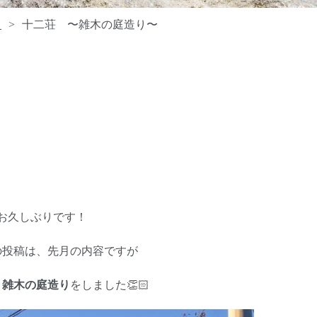
常
十二荘 〜雑木の庭造り〜
お久しぶりです！
の投稿は、先月の内容ですが
、
雑木の庭造り
をしました👏🏻