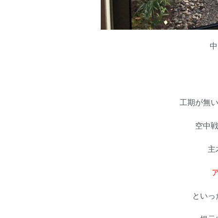
中
工期が無い
空中戦
主
といっ