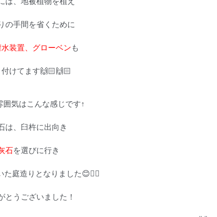
には、地被植物を植え
りの手間を省くために
灌水装置、グローベン
も
付けてます🙌🏻🙌🏻
雰囲気はこんな感じです↑
石は、臼杵に出向き
灰石
を選びに行き
た庭造りとなりました😊👌🏻
がとうございました！